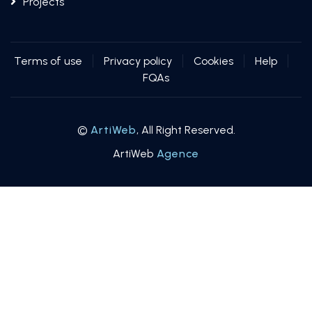
Projects
Terms of use
Privacy policy
Cookies
Help
FQAs
©
ArtiWeb
, All Right Reserved.
ArtiWeb
Agence