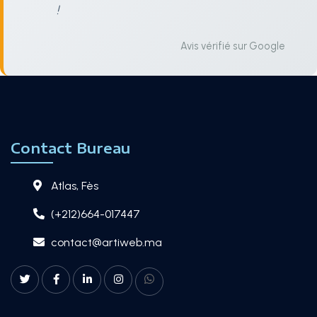
!
Avis vérifié sur Google
Contact Bureau
Atlas, Fès
(+212)664-017447
contact@artiweb.ma